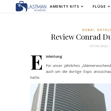
AMENITY KITS
FLÜGE
,
DUBAI
HOTEL
Review Conrad Du
07/05/2022
/
E
inleitung
Für unser jährliches „Männerwochende
auch um die dortige Expo anzuschau
hatte.