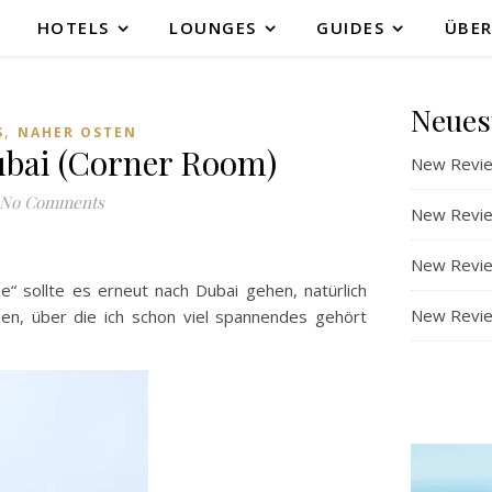
HOTELS
LOUNGES
GUIDES
ÜBER
Neues
,
S
NAHER OSTEN
bai (Corner Room)
New Revie
No Comments
New Revie
New Revie
“ sollte es erneut nach Dubai gehen, natürlich
New Review
en, über die ich schon viel spannendes gehört