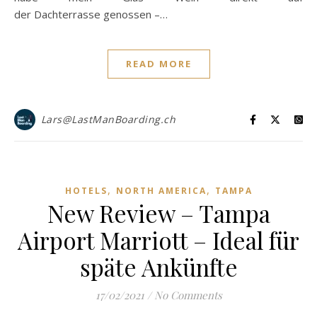
der Dachterrasse genossen –…
READ MORE
Lars@LastManBoarding.ch
,
,
HOTELS
NORTH AMERICA
TAMPA
New Review – Tampa
Airport Marriott – Ideal für
späte Ankünfte
17/02/2021
/
No Comments