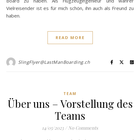
Board zu haben. Als Flugzeugingenieur und wahrer
Vielreisender ist es für mich schön, ihn auch als Freund zu
haben.
READ MORE
SlingFlyer@LastManBoarding.ch
TEAM
Über uns – Vorstellung des
Teams
14/05/2023
/
No Comments