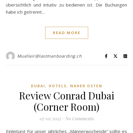
übersichtlich und intuitiv zu bedienen ist. Die Buchungen
habe ich getrennt…
READ MORE
Muellair@lastmanboarding.ch
,
,
DUBAI
HOTELS
NAHER OSTEN
Review Conrad Dubai
(Corner Room)
07/05/2022
/
No Comments
Einleitung Für unser jährliches „Männerwochende“ sollte es