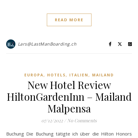
READ MORE
Lars@LastManBoarding.ch
,
,
,
EUROPA
HOTELS
ITALIEN
MAILAND
New Hotel Review
HiltonGardenInn – Mailand
Malpensa
07/12/2022
/
No Comments
Buchung Die Buchung tätigte ich über die Hilton Honors