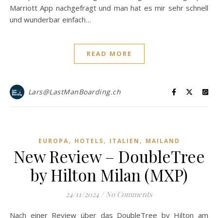
Marriott App nachgefragt und man hat es mir sehr schnell
und wunderbar einfach…
READ MORE
Lars@LastManBoarding.ch
,
,
,
EUROPA
HOTELS
ITALIEN
MAILAND
New Review – DoubleTree
by Hilton Milan (MXP)
24/11/2024
/
No Comments
Nach einer Review über das DoubleTree by Hilton am