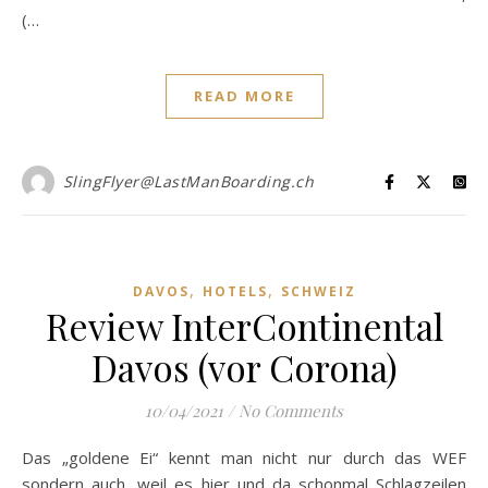
(…
READ MORE
SlingFlyer@LastManBoarding.ch
,
,
DAVOS
HOTELS
SCHWEIZ
Review InterContinental
Davos (vor Corona)
10/04/2021
/
No Comments
Das „goldene Ei“ kennt man nicht nur durch das WEF
sondern auch, weil es hier und da schonmal Schlagzeilen