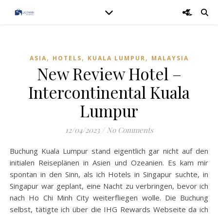
,
,
,
ASIA
HOTELS
KUALA LUMPUR
MALAYSIA
New Review Hotel –
Intercontinental Kuala
Lumpur
12/04/2023
/
No Comments
Buchung Kuala Lumpur stand eigentlich gar nicht auf den
initialen Reiseplänen in Asien und Ozeanien. Es kam mir
spontan in den Sinn, als ich Hotels in Singapur suchte, in
Singapur war geplant, eine Nacht zu verbringen, bevor ich
nach Ho Chi Minh City weiterfliegen wolle. Die Buchung
selbst, tätigte ich über die IHG Rewards Webseite da ich