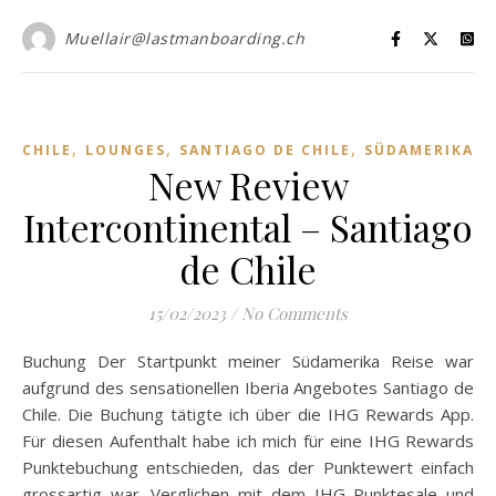
Muellair@lastmanboarding.ch
,
,
,
CHILE
LOUNGES
SANTIAGO DE CHILE
SÜDAMERIKA
New Review
Intercontinental – Santiago
de Chile
15/02/2023
/
No Comments
Buchung Der Startpunkt meiner Südamerika Reise war
aufgrund des sensationellen Iberia Angebotes Santiago de
Chile. Die Buchung tätigte ich über die IHG Rewards App.
Für diesen Aufenthalt habe ich mich für eine IHG Rewards
Punktebuchung entschieden, das der Punktewert einfach
grossartig war. Verglichen mit dem IHG Punktesale und