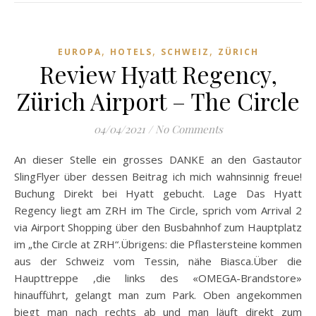
,
,
,
EUROPA
HOTELS
SCHWEIZ
ZÜRICH
Review Hyatt Regency,
Zürich Airport – The Circle
04/04/2021
/
No Comments
An dieser Stelle ein grosses DANKE an den Gastautor
SlingFlyer über dessen Beitrag ich mich wahnsinnig freue!
Buchung Direkt bei Hyatt gebucht. Lage Das Hyatt
Regency liegt am ZRH im The Circle, sprich vom Arrival 2
via Airport Shopping über den Busbahnhof zum Hauptplatz
im „the Circle at ZRH“.Übrigens: die Pflastersteine kommen
aus der Schweiz vom Tessin, nähe Biasca.Über die
Haupttreppe ,die links des «OMEGA-Brandstore»
hinaufführt, gelangt man zum Park. Oben angekommen
biegt man nach rechts ab und man läuft direkt zum