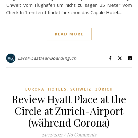
Unweit vom Flughafen um nicht zu sagen 25 Meter vom
Check In 1 entfernt findet ihr schon das Capule Hotel.…
READ MORE
Lars@LastManBoarding.ch
,
,
,
EUROPA
HOTELS
SCHWEIZ
ZÜRICH
Review Hyatt Place at the
Circle at Zurich-Airport
(während Corona)
24/12/2021
/
No Comments