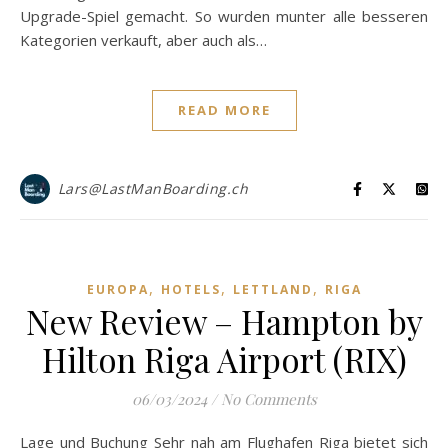
Upgrade-Spiel gemacht. So wurden munter alle besseren
Kategorien verkauft, aber auch als…
READ MORE
Lars@LastManBoarding.ch
,
,
,
EUROPA
HOTELS
LETTLAND
RIGA
New Review – Hampton by
Hilton Riga Airport (RIX)
06/03/2024
/
No Comments
Lage und Buchung Sehr nah am Flughafen Riga bietet sich