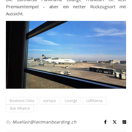
Premiumtempel – aber ein netter Rückzugsort mit
Aussicht.
Business Class
europa
Lounge
Lufthansa
Star Alliance
By
Muellair@lastmanboarding.ch