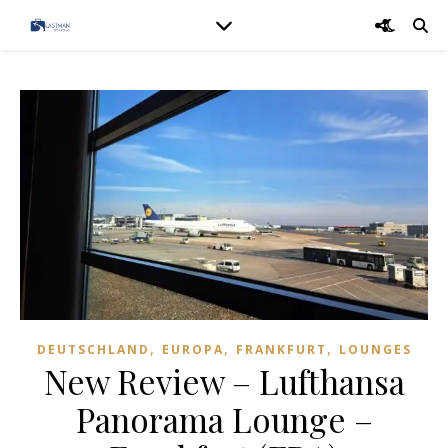
,
,
,
DEUTSCHLAND
EUROPA
FRANKFURT
LOUNGES
New Review – Lufthansa
Panorama Lounge –