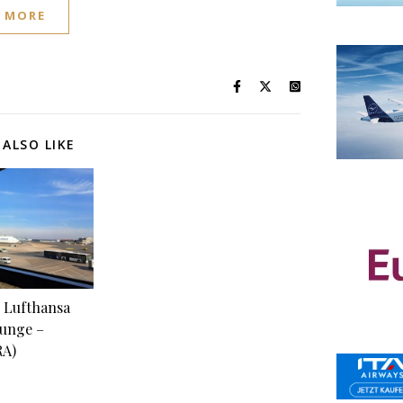
 MORE
ALSO LIKE
 Lufthansa
unge –
RA)