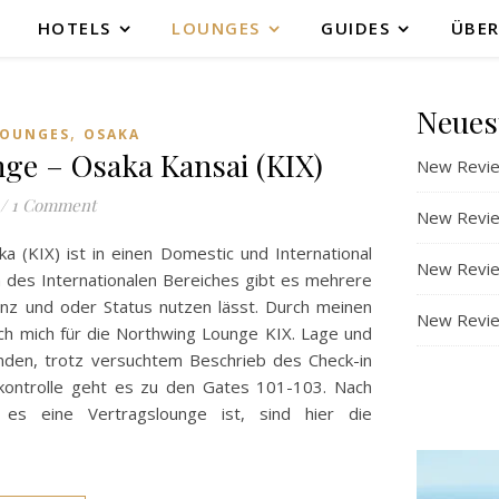
HOTELS
LOUNGES
GUIDES
ÜBER
Neues
,
OUNGES
OSAKA
ge – Osaka Kansai (KIX)
New Revie
/
1 Comment
New Revie
a (KIX) ist in einen Domestic und International
New Revie
h des Internationalen Bereiches gibt es mehrere
ianz und oder Status nutzen lässt. Durch meinen
New Review
 ich mich für die Northwing Lounge KIX. Lage und
finden, trotz versuchtem Beschrieb des Check-in
skontrolle geht es zu den Gates 101-103. Nach
es eine Vertragslounge ist, sind hier die