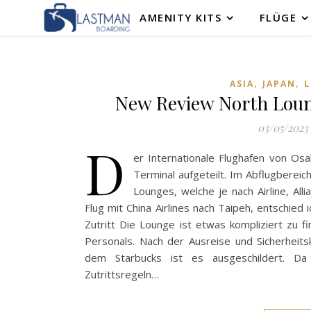
AMENITY KITS
FLÜGE
,
,
ASIA
JAPAN
L
New Review North Loun
03/05/2023
D
er Internationale Flughafen von Osak
Terminal aufgeteilt. Im Abflugbereic
Lounges, welche je nach Airline, All
Flug mit China Airlines nach Taipeh, entschied
Zutritt Die Lounge ist etwas kompliziert zu 
Personals. Nach der Ausreise und Sicherheit
dem Starbucks ist es ausgeschildert. Da 
Zutrittsregeln…