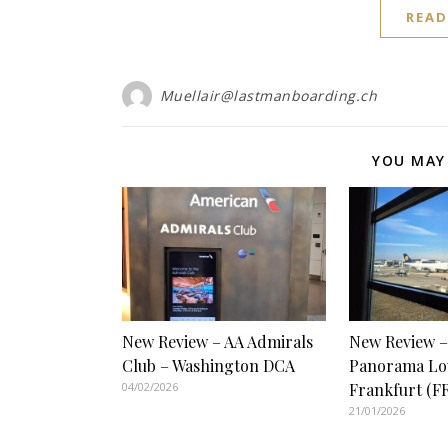
READ
Muellair@lastmanboarding.ch
YOU MAY 
New Review – AA Admirals
New Review –
Club – Washington DCA
Panorama Lo
04/02/2026
Frankfurt (F
21/01/2026