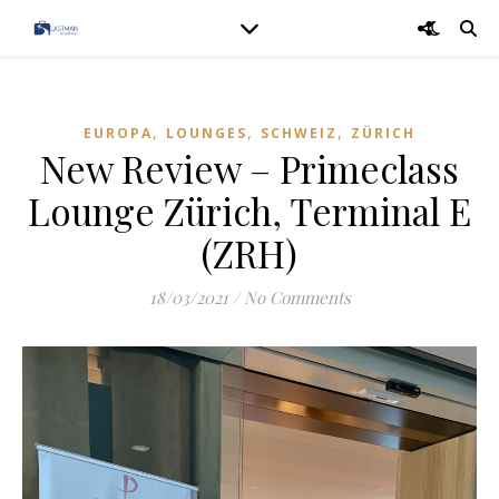
,
,
,
EUROPA
LOUNGES
SCHWEIZ
ZÜRICH
New Review – Primeclass
Lounge Zürich, Terminal E
(ZRH)
18/03/2021
/
No Comments