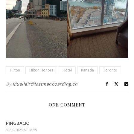
Hilton
Hilton Honors
Hotel
Kanada
Toronto
By
Muellair@lastmanboarding.ch
ONE COMMENT
PINGBACK:
30/10/2023 AT 18:55