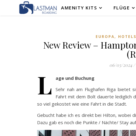
AMENITY KITS
FLÜGE
,
EUROPA
HOTEL
New Review – Hampton 
(R
06/03/2024
/
L
age und Buchung
Sehr nah am Flughafen Riga bietet s
Fahrt mit dem Bolt dauerte lediglich d
so viel gekostet wie eine Fahrt in die Stadt.
Gebucht habe ich es direkt bei Hilton, wobei 
Dazu gab es noch die Punkte / Nächte/ Stay au