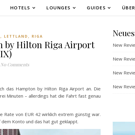
HOTELS
LOUNGES
GUIDES
ÜBER
Neues
,
,
S
LETTLAND
RIGA
by Hilton Riga Airport
New Revie
IX)
New Revie
No Comments
New Revie
New Review
ich das Hampton by Hilton Riga Airport an. Die
rei Minuten – allerdings hat die Fahrt fast genau
die Rate von EUR 42 wirklich extrem günstig war.
f dem Konto und das hat gut geklappt.