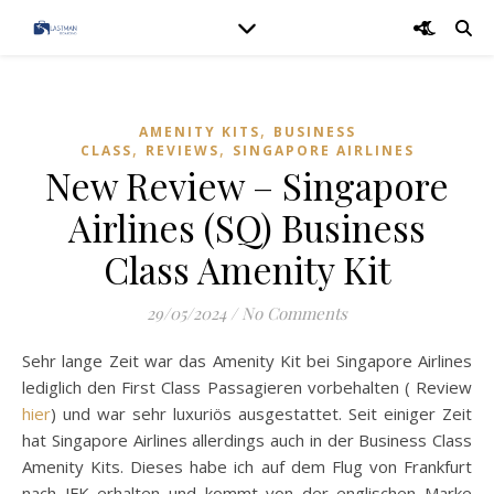
,
AMENITY KITS
BUSINESS
,
,
CLASS
REVIEWS
SINGAPORE AIRLINES
New Review – Singapore
Airlines (SQ) Business
Class Amenity Kit
29/05/2024
/
No Comments
Sehr lange Zeit war das Amenity Kit bei Singapore Airlines
lediglich den First Class Passagieren vorbehalten ( Review
hier
) und war sehr luxuriös ausgestattet. Seit einiger Zeit
hat Singapore Airlines allerdings auch in der Business Class
Amenity Kits. Dieses habe ich auf dem Flug von Frankfurt
nach JFK erhalten und kommt von der englischen Marke