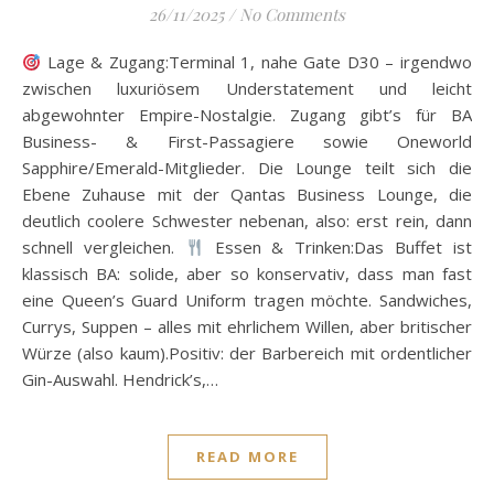
26/11/2025
/
No Comments
Lage & Zugang:Terminal 1, nahe Gate D30 – irgendwo
zwischen luxuriösem Understatement und leicht
abgewohnter Empire-Nostalgie. Zugang gibt’s für BA
Business- & First-Passagiere sowie Oneworld
Sapphire/Emerald-Mitglieder. Die Lounge teilt sich die
Ebene Zuhause mit der Qantas Business Lounge, die
deutlich coolere Schwester nebenan, also: erst rein, dann
schnell vergleichen.
Essen & Trinken:Das Buffet ist
klassisch BA: solide, aber so konservativ, dass man fast
eine Queen’s Guard Uniform tragen möchte. Sandwiches,
Currys, Suppen – alles mit ehrlichem Willen, aber britischer
Würze (also kaum).Positiv: der Barbereich mit ordentlicher
Gin-Auswahl. Hendrick’s,…
READ MORE