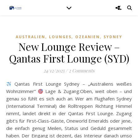
,
,
,
AUSTRALIEN
LOUNGES
OZEANIEN
SYDNEY
New Lounge Review –
Qantas First Lounge (SYD)
24/12/2025
/
2 Comments
Qantas First Lounge Sydney – „Australiens weißes
Wohnzimmer“
Lage & Zugang:Oben, weit oben – und
genau so fühlt es sich auch an. Wer am Flughafen Sydney
(International Terminal) die Rolltreppen Richtung Himmel
nimmt, landet direkt in der Qantas First Lounge. Zugang
gibt’s für First-Class-Gäste, Oneworld Emeralds oder jene,
die einfach genug Meilen, Status und Geduld gesammelt
haben. Der Eingang ist dezent, das Interieur danach umso