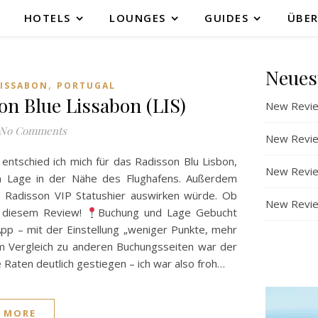
HOTELS
LOUNGES
GUIDES
ÜBER
Neues
,
LISSABON
PORTUGAL
n Blue Lissabon (LIS)
New Revie
No Comments
New Revie
 entschied ich mich für das Radisson Blu Lisbon,
New Revie
en Lage in der Nähe des Flughafens. Außerdem
in Radisson VIP Statushier auswirken würde. Ob
New Review
in diesem Review!
Buchung und Lage Gebucht
App – mit der Einstellung „weniger Punkte, mehr
im Vergleich zu anderen Buchungsseiten war der
e Raten deutlich gestiegen – ich war also froh…
 MORE