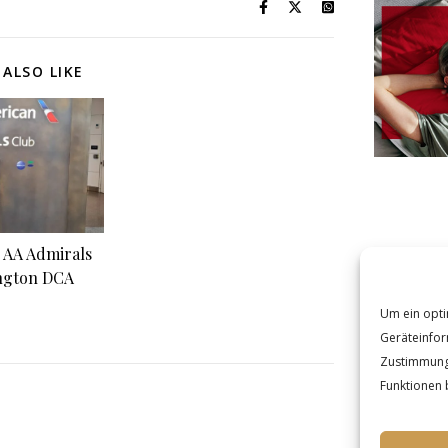
ALSO LIKE
 AA Admirals
ngton DCA
Um ein opti
Geräteinfor
Zustimmung 
Funktionen 