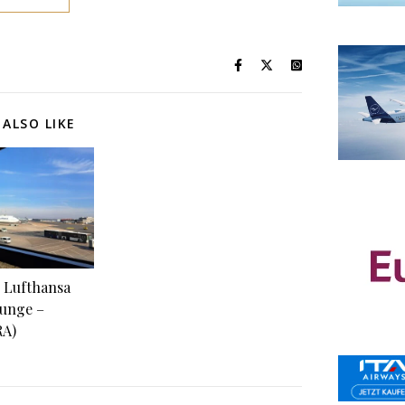
ALSO LIKE
 Lufthansa
unge –
RA)