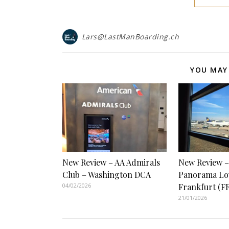
Lars@LastManBoarding.ch
YOU MAY 
New Review – AA Admirals
New Review –
Club – Washington DCA
Panorama Lo
04/02/2026
Frankfurt (F
21/01/2026