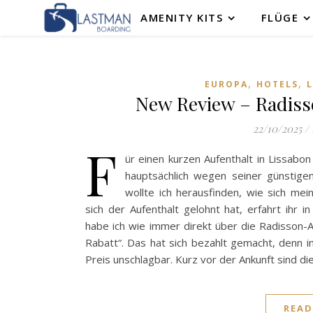
AMENITY KITS
FLÜGE
,
,
EUROPA
HOTELS
New Review – Radisso
22/10/2025
/
F
ür einen kurzen Aufenthalt in Lissabon
hauptsächlich wegen seiner günstig
wollte ich herausfinden, wie sich me
sich der Aufenthalt gelohnt hat, erfahrt ihr 
habe ich wie immer direkt über die Radisson-
Rabatt“. Das hat sich bezahlt gemacht, denn 
Preis unschlagbar. Kurz vor der Ankunft sind di
READ