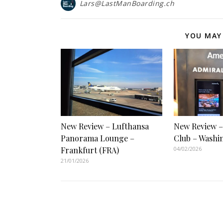
Lars@LastManBoarding.ch
YOU MAY 
New Review – Lufthansa
New Review –
Panorama Lounge –
Club – Washi
Frankfurt (FRA)
04/02/2026
21/01/2026