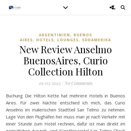
,
ARGENTINIEN
BUENOS
,
,
,
AIRES
HOTELS
LOUNGES
SÜDAMERIKA
New Review Anselmo
BuenosAires, Curio
Collection Hilton
01/03/2023
/
No Comments
Buchung Die Hilton Kette hat mehrere Hotels in Buenos
Aires. Für zwei Nächte entschied ich mich, das Curio
Anselmo im malerischen Stadtteil San Telmo zu nehmen.
Lage Von den Flughäfen her muss man je nach Verkehr mit
einer Stunde zum Hotel rechnen, dafür ist man direkt im
gemütlichen Ausgeh- und Künstlerviertel San Telmo Check